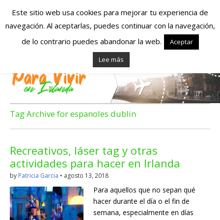
Este sitio web usa cookies para mejorar tu experiencia de
navegación. Al aceptarlas, puedes continuar con la navegación,
Españoles en
de lo contrario puedes abandonar la web.
Aceptar
Lee más
Irlanda – Vivir en
Irlanda – Trabajo
en Irlanda –
Tag Archive for espanoles dublin
Alojamiento en
Recreativos, láser tag y otras
Irlanda
actividades para hacer en Irlanda
by
Patricia Garcia
•
agosto 13, 2018
Blog dedicado a los que viven, estudian y trabajan en
Para aquellos que no sepan qué
Irlanda!
hacer durante el día o el fin de
semana, especialmente en días