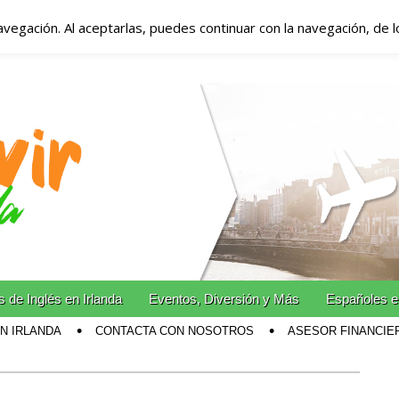
avegación. Al aceptarlas, puedes continuar con la navegación, de 
anda – Vivir en Irla
miento en Irlanda
n Irlanda!
 de Inglés en Irlanda
Eventos, Diversión y Más
Españoles e
EN IRLANDA
CONTACTA CON NOSOTROS
ASESOR FINANCIE