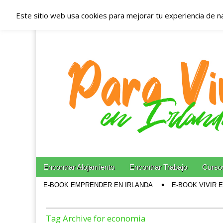
Este sitio web usa cookies para mejorar tu experiencia de n
Españoles en Irl
Irlanda – Aloja
Blog dedicado a los que viven, estudian y trabajan e
Skip to content
Encontrar Alojamiento
Encontrar Trabajo
Cursos
Main menu
E-BOOK EMPRENDER EN IRLANDA
E-BOOK VIVIR 
Sub menu
Tag Archive for economia