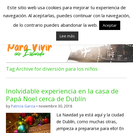
Este sitio web usa cookies para mejorar tu experiencia de
navegación. Al aceptarlas, puedes continuar con la navegación,
Españoles en
de lo contrario puedes abandonar la web.
Aceptar
Lee más
Irlanda – Vivir en
Irlanda – Trabajo
en Irlanda –
Tag Archive for diversión para los niños
Alojamiento en
Inolvidable experiencia en la casa de
Irlanda
Papá Noel cerca de Dublín
by
Patricia Garcia
•
noviembre 30, 2018
Blog dedicado a los que viven, estudian y trabajan en
La Navidad ya está aquí y la ciudad
Irlanda!
de Dublín, como muchas otras,
¡empieza a prepararse para ello! En