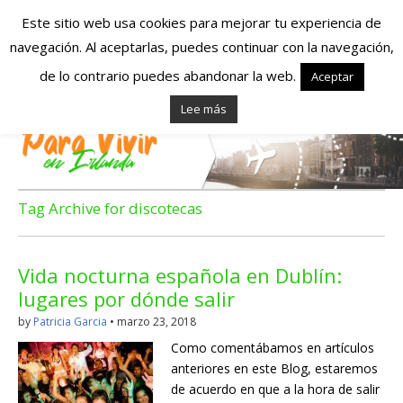
Este sitio web usa cookies para mejorar tu experiencia de
navegación. Al aceptarlas, puedes continuar con la navegación,
Españoles en
de lo contrario puedes abandonar la web.
Aceptar
Lee más
Irlanda – Vivir en
Irlanda – Trabajo
en Irlanda –
Tag Archive for discotecas
Alojamiento en
Vida nocturna española en Dublín:
Irlanda
lugares por dónde salir
by
Patricia Garcia
•
marzo 23, 2018
Blog dedicado a los que viven, estudian y trabajan en
Como comentábamos en artículos
Irlanda!
anteriores en este Blog, estaremos
de acuerdo en que a la hora de salir