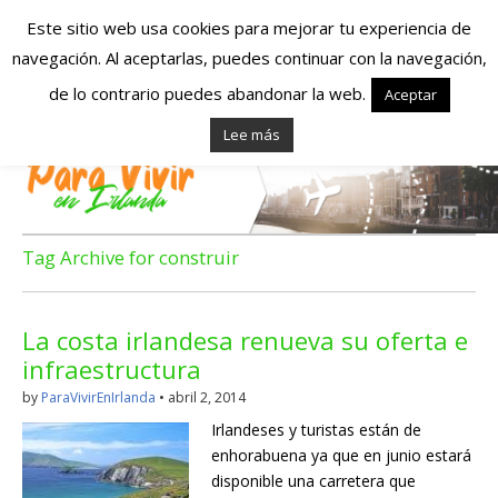
Este sitio web usa cookies para mejorar tu experiencia de
navegación. Al aceptarlas, puedes continuar con la navegación,
Españoles en
de lo contrario puedes abandonar la web.
Aceptar
Lee más
Irlanda – Vivir en
Irlanda – Trabajo
en Irlanda –
Tag Archive for construir
Alojamiento en
La costa irlandesa renueva su oferta e
Irlanda
infraestructura
by
ParaVivirEnIrlanda
•
abril 2, 2014
Blog dedicado a los que viven, estudian y trabajan en
Irlandeses y turistas están de
Irlanda!
enhorabuena ya que en junio estará
disponible una carretera que