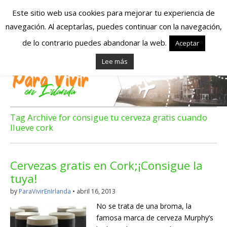
Este sitio web usa cookies para mejorar tu experiencia de
navegación. Al aceptarlas, puedes continuar con la navegación,
Españoles en
de lo contrario puedes abandonar la web.
Aceptar
Lee más
Irlanda – Vivir en
Irlanda – Trabajo
en Irlanda –
Tag Archive for consigue tu cerveza gratis cuando
llueve cork
Alojamiento en
Irlanda
Cervezas gratis en Cork;¡Consigue la
tuya!
by
ParaVivirEnIrlanda
•
abril 16, 2013
Blog dedicado a los que viven, estudian y trabajan en
Irlanda!
No se trata de una broma, la
famosa marca de cerveza Murphy’s