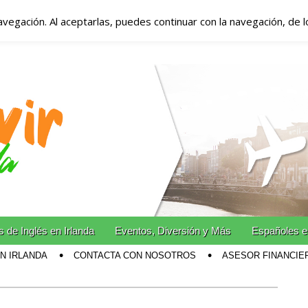
avegación. Al aceptarlas, puedes continuar con la navegación, de 
anda – Vivir en Irla
miento en Irlanda
n Irlanda!
 de Inglés en Irlanda
Eventos, Diversión y Más
Españoles e
EN IRLANDA
CONTACTA CON NOSOTROS
ASESOR FINANCIE