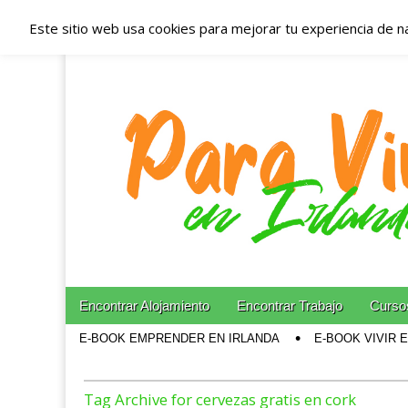
Este sitio web usa cookies para mejorar tu experiencia de n
Españoles en Irl
Irlanda – Aloja
Blog dedicado a los que viven, estudian y trabajan e
Skip to content
Encontrar Alojamiento
Encontrar Trabajo
Cursos
Main menu
E-BOOK EMPRENDER EN IRLANDA
E-BOOK VIVIR 
Sub menu
Tag Archive for cervezas gratis en cork