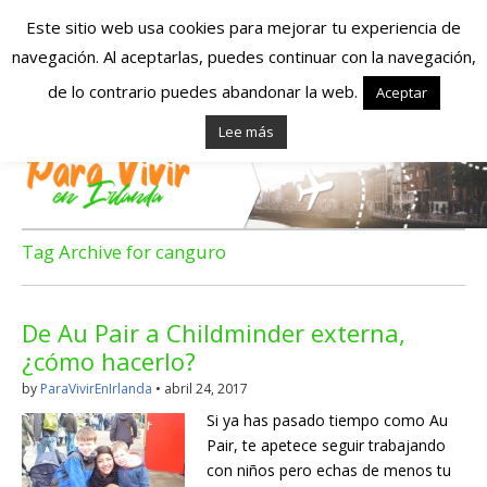
Este sitio web usa cookies para mejorar tu experiencia de
navegación. Al aceptarlas, puedes continuar con la navegación,
Españoles en
de lo contrario puedes abandonar la web.
Aceptar
Lee más
Irlanda – Vivir en
Irlanda – Trabajo
en Irlanda –
Tag Archive for canguro
Alojamiento en
De Au Pair a Childminder externa,
Irlanda
¿cómo hacerlo?
by
ParaVivirEnIrlanda
•
abril 24, 2017
Blog dedicado a los que viven, estudian y trabajan en
Si ya has pasado tiempo como Au
Irlanda!
Pair, te apetece seguir trabajando
con niños pero echas de menos tu