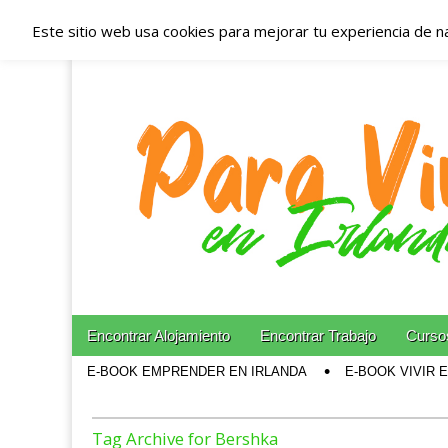
Este sitio web usa cookies para mejorar tu experiencia de n
Españoles en Irl
Irlanda – Aloja
Blog dedicado a los que viven, estudian y trabajan e
Skip to content
Encontrar Alojamiento
Encontrar Trabajo
Cursos
Main menu
E-BOOK EMPRENDER EN IRLANDA
E-BOOK VIVIR 
Sub menu
Tag Archive for Bershka