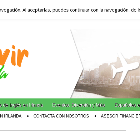
avegación. Al aceptarlas, puedes continuar con la navegación, de 
anda – Vivir en Irla
miento en Irlanda
n Irlanda!
 de Inglés en Irlanda
Eventos, Diversión y Más
Españoles e
EN IRLANDA
CONTACTA CON NOSOTROS
ASESOR FINANCIE