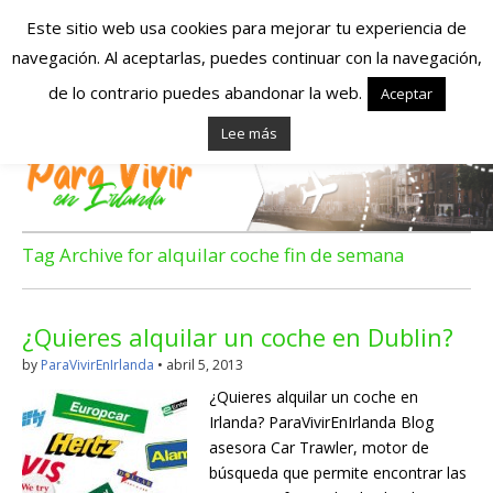
Este sitio web usa cookies para mejorar tu experiencia de
navegación. Al aceptarlas, puedes continuar con la navegación,
Españoles en
de lo contrario puedes abandonar la web.
Aceptar
Lee más
Irlanda – Vivir en
Irlanda – Trabajo
en Irlanda –
Tag Archive for alquilar coche fin de semana
Alojamiento en
¿Quieres alquilar un coche en Dublin?
Irlanda
by
ParaVivirEnIrlanda
•
abril 5, 2013
¿Quieres alquilar un coche en
Blog dedicado a los que viven, estudian y trabajan en
Irlanda? ParaVivirEnIrlanda Blog
Irlanda!
asesora Car Trawler, motor de
búsqueda que permite encontrar las