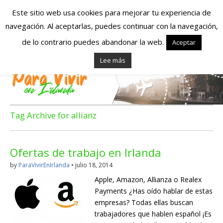
Este sitio web usa cookies para mejorar tu experiencia de
navegación. Al aceptarlas, puedes continuar con la navegación,
Españoles en
de lo contrario puedes abandonar la web.
Aceptar
Lee más
Irlanda – Vivir en
Irlanda – Trabajo
en Irlanda –
Tag Archive for allianz
Alojamiento en
Ofertas de trabajo en Irlanda
Irlanda
by
ParaVivirEnIrlanda
•
julio 18, 2014
Apple, Amazon, Allianza o Realex
Blog dedicado a los que viven, estudian y trabajan en
Payments ¿Has oído hablar de estas
Irlanda!
empresas? Todas ellas buscan
trabajadores que hablen español ¡Es