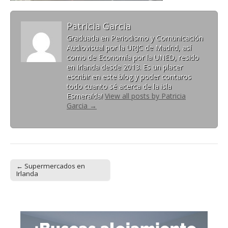
Patricia Garcia
Graduada en Periodismo y Comunicación
Audiovisual por la URJC de Madrid, así
como de Economía por la UNED, resido
en Irlanda desde 2013. Es un placer
escribir en este blog y poder contaros
todo cuanto sé acerca de la isla
Esmeralda!
View all posts by Patricia
Garcia
→
← Supermercados en
Post navigation
Irlanda