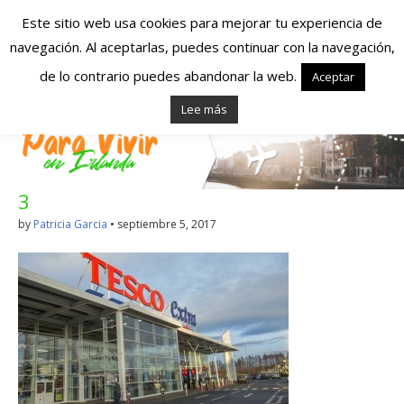
Este sitio web usa cookies para mejorar tu experiencia de
navegación. Al aceptarlas, puedes continuar con la navegación,
Españoles en
de lo contrario puedes abandonar la web.
Aceptar
Lee más
Irlanda – Vivir en
Irlanda – Trabajo
3
en Irlanda –
by
Patricia Garcia
•
septiembre 5, 2017
Alojamiento en
Irlanda
Blog dedicado a los que viven, estudian y trabajan en
Irlanda!