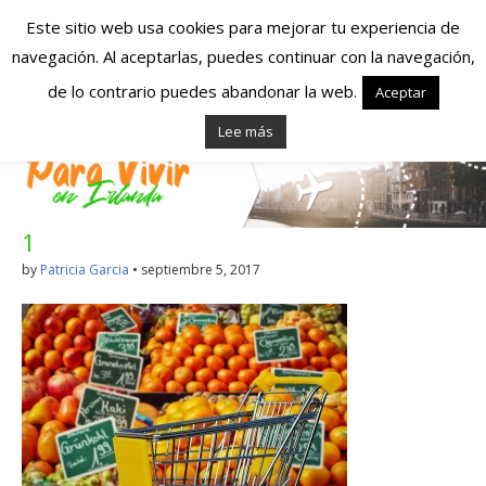
Este sitio web usa cookies para mejorar tu experiencia de
navegación. Al aceptarlas, puedes continuar con la navegación,
Españoles en
de lo contrario puedes abandonar la web.
Aceptar
Lee más
Irlanda – Vivir en
Irlanda – Trabajo
1
en Irlanda –
by
Patricia Garcia
•
septiembre 5, 2017
Alojamiento en
Irlanda
Blog dedicado a los que viven, estudian y trabajan en
Irlanda!