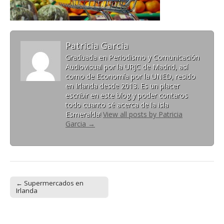
Patricia Garcia
Graduada en Periodismo y Comunicación
Audiovisual por la URJC de Madrid, así
como de Economía por la UNED, resido
en Irlanda desde 2013. Es un placer
escribir en este blog y poder contaros
todo cuanto sé acerca de la isla
Esmeralda!
View all posts by Patricia
Garcia
→
← Supermercados en
Post navigation
Irlanda