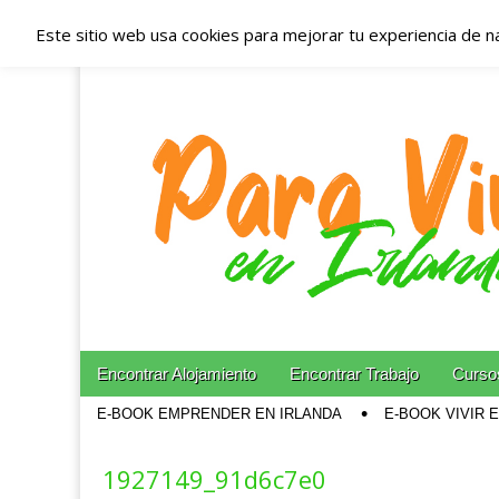
Este sitio web usa cookies para mejorar tu experiencia de n
Españoles en Irl
Irlanda – Aloja
Blog dedicado a los que viven, estudian y trabajan e
Skip to content
Encontrar Alojamiento
Encontrar Trabajo
Cursos
Main menu
E-BOOK EMPRENDER EN IRLANDA
E-BOOK VIVIR 
Sub menu
1927149_91d6c7e0