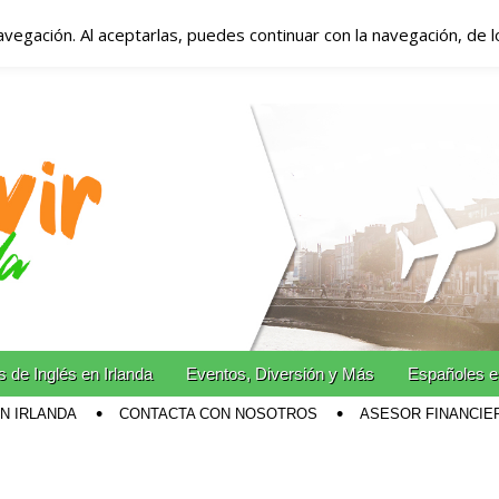
avegación. Al aceptarlas, puedes continuar con la navegación, de 
anda – Vivir en Irla
miento en Irlanda
n Irlanda!
 de Inglés en Irlanda
Eventos, Diversión y Más
Españoles e
EN IRLANDA
CONTACTA CON NOSOTROS
ASESOR FINANCIE