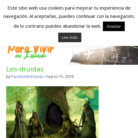
Este sitio web usa cookies para mejorar tu experiencia de
navegación. Al aceptarlas, puedes continuar con la navegación,
Españoles en
de lo contrario puedes abandonar la web.
Aceptar
Lee más
Irlanda – Vivir en
Irlanda – Trabajo
Los-druidas
en Irlanda –
by
ParaVivirEnIrlanda
•
marzo 15, 2016
Alojamiento en
Irlanda
Blog dedicado a los que viven, estudian y trabajan en
Irlanda!