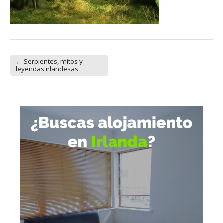
← Serpientes, mitos y
Post navigation
leyendas irlandesas