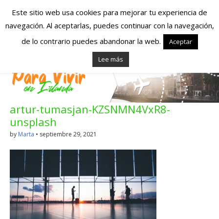
Este sitio web usa cookies para mejorar tu experiencia de
navegación. Al aceptarlas, puedes continuar con la navegación,
Españoles en
de lo contrario puedes abandonar la web.
Aceptar
Lee más
Irlanda – Vivir en
Irlanda – Trabajo
artur-tumasjan-KZSNMN4VxR8-
en Irlanda –
unsplash
Alojamiento en
by
Marta
•
septiembre 29, 2021
Irlanda
Blog dedicado a los que viven, estudian y trabajan en
Irlanda!