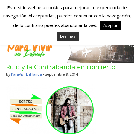
Este sitio web usa cookies para mejorar tu experiencia de
navegación. Al aceptarlas, puedes continuar con la navegación,
Españoles en
de lo contrario puedes abandonar la web.
Aceptar
Lee más
Irlanda – Vivir en
Irlanda – Trabajo
Rulo y la Contrabanda en concierto
en Irlanda –
by
ParaVivirEnIrlanda
•
septiembre 9, 2014
Alojamiento en
Irlanda
Blog dedicado a los que viven, estudian y trabajan en
Irlanda!