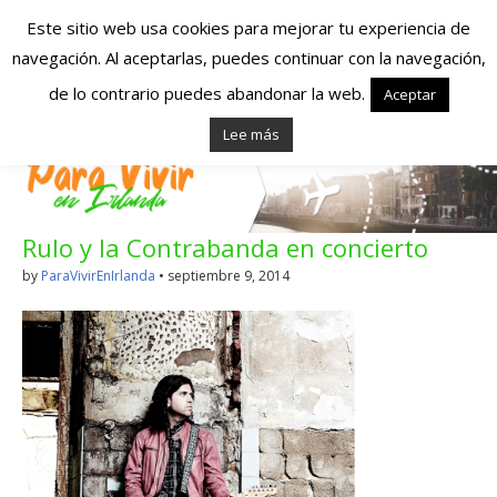
Este sitio web usa cookies para mejorar tu experiencia de
navegación. Al aceptarlas, puedes continuar con la navegación,
Españoles en
de lo contrario puedes abandonar la web.
Aceptar
Lee más
Irlanda – Vivir en
Irlanda – Trabajo
Rulo y la Contrabanda en concierto
en Irlanda –
by
ParaVivirEnIrlanda
•
septiembre 9, 2014
Alojamiento en
Irlanda
Blog dedicado a los que viven, estudian y trabajan en
Irlanda!