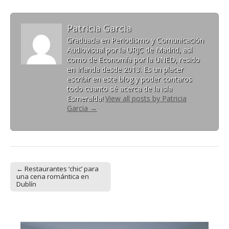
Patricia Garcia
Graduada en Periodismo y Comunicación
Audiovisual por la URJC de Madrid, así
como de Economía por la UNED, resido
en Irlanda desde 2013. Es un placer
escribir en este blog y poder contaros
todo cuanto sé acerca de la isla
Esmeralda!
View all posts by Patricia
Garcia
→
← Restaurantes ‘chic’ para
Post navigation
una cena romántica en
Dublín