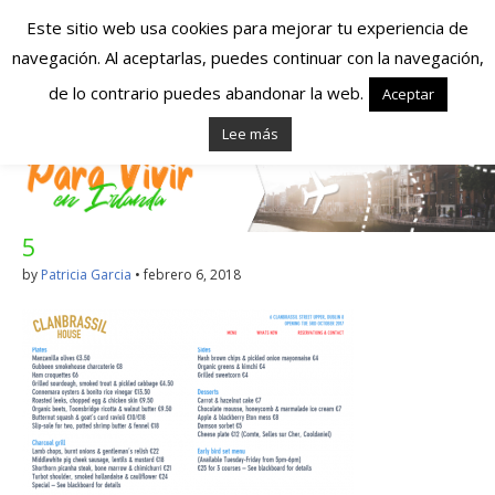
Este sitio web usa cookies para mejorar tu experiencia de
navegación. Al aceptarlas, puedes continuar con la navegación,
Españoles en
de lo contrario puedes abandonar la web.
Aceptar
Lee más
Irlanda – Vivir en
Irlanda – Trabajo
5
en Irlanda –
by
Patricia Garcia
•
febrero 6, 2018
Alojamiento en
Irlanda
Blog dedicado a los que viven, estudian y trabajan en
Irlanda!