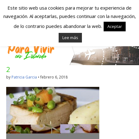
Este sitio web usa cookies para mejorar tu experiencia de
navegación. Al aceptarlas, puedes continuar con la navegación,
Españoles en
de lo contrario puedes abandonar la web.
Aceptar
Lee más
Irlanda – Vivir en
Irlanda – Trabajo
2
en Irlanda –
by
Patricia Garcia
•
febrero 6, 2018
Alojamiento en
Irlanda
Blog dedicado a los que viven, estudian y trabajan en
Irlanda!