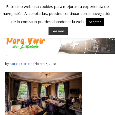
Este sitio web usa cookies para mejorar tu experiencia de
navegación. Al aceptarlas, puedes continuar con la navegación,
Españoles en
de lo contrario puedes abandonar la web.
Aceptar
Lee más
Irlanda – Vivir en
Irlanda – Trabajo
1
en Irlanda –
by
Patricia Garcia
•
febrero 6, 2018
Alojamiento en
Irlanda
Blog dedicado a los que viven, estudian y trabajan en
Irlanda!