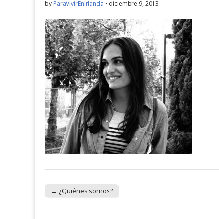
by
ParaVivirEnIrlanda
•
diciembre 9, 2013
← ¿Quiénes somos?
Post navigation