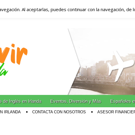
avegación. Al aceptarlas, puedes continuar con la navegación, de 
anda – Vivir en Irla
miento en Irlanda
n Irlanda!
 de Inglés en Irlanda
Eventos, Diversión y Más
Españoles e
EN IRLANDA
CONTACTA CON NOSOTROS
ASESOR FINANCIE