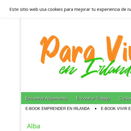
Este sitio web usa cookies para mejorar tu experiencia de n
Españoles en Irl
Irlanda – Aloja
Blog dedicado a los que viven, estudian y trabajan e
Skip to content
Encontrar Alojamiento
Encontrar Trabajo
Cursos
Main menu
E-BOOK EMPRENDER EN IRLANDA
E-BOOK VIVIR 
Sub menu
Alba