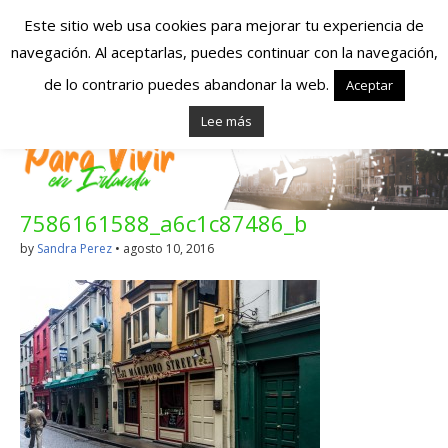
Este sitio web usa cookies para mejorar tu experiencia de
navegación. Al aceptarlas, puedes continuar con la navegación,
Españoles en
de lo contrario puedes abandonar la web.
Aceptar
Lee más
Irlanda – Vivir en
Irlanda – Trabajo
7586161588_a6c1c87486_b
en Irlanda –
by
Sandra Perez
•
agosto 10, 2016
Alojamiento en
Irlanda
Blog dedicado a los que viven, estudian y trabajan en
Irlanda!