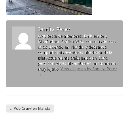
Sandra Perez
Arquitecta de Interiores, Delineante y
Diseñadora Gráfica Web, con más de dos
años viviendo en Irlanda, y deseando
compartir mis aventuras alrededor de la
isla! Actualmente trabajando en Cork,
pero con vistas al cambio en un futuro no
muy lejano.
View all posts by Sandra Perez
→
← Pub Crawl en Irlanda
Post navigation