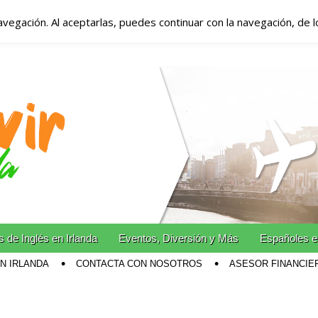
avegación. Al aceptarlas, puedes continuar con la navegación, de 
anda – Vivir en Irla
miento en Irlanda
n Irlanda!
 de Inglés en Irlanda
Eventos, Diversión y Más
Españoles e
EN IRLANDA
CONTACTA CON NOSOTROS
ASESOR FINANCIE