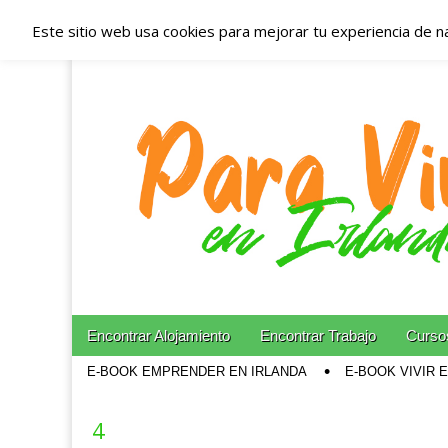
Este sitio web usa cookies para mejorar tu experiencia de n
Españoles en Irl
Irlanda – Aloja
Blog dedicado a los que viven, estudian y trabajan e
Skip to content
Encontrar Alojamiento
Encontrar Trabajo
Cursos
Main menu
E-BOOK EMPRENDER EN IRLANDA
E-BOOK VIVIR 
Sub menu
4