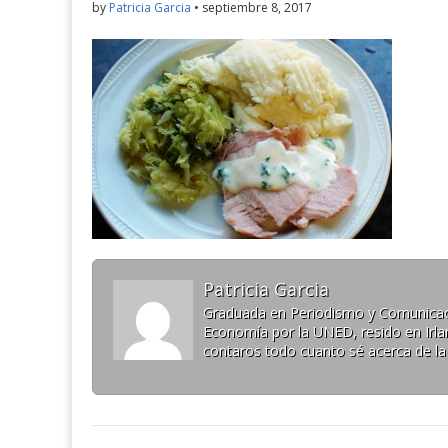
by
Patricia Garcia
•
septiembre 8, 2017
Patricia Garcia
Graduada en Periodismo y Comunicaci
Economía por la UNED, resido en Irlan
contaros todo cuanto sé acerca de la