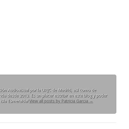
ón Audiovisual por la URJC de Madrid, así como de
da desde 2013. Es un placer escribir en este blog y poder
 isla Esmeralda!
View all posts by Patricia Garcia
→