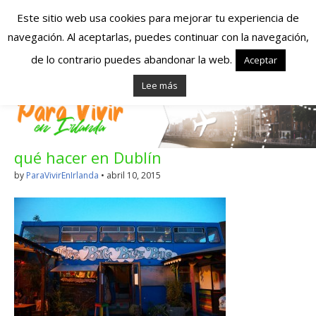
Este sitio web usa cookies para mejorar tu experiencia de
navegación. Al aceptarlas, puedes continuar con la navegación,
Españoles en
de lo contrario puedes abandonar la web.
Aceptar
Lee más
Irlanda – Vivir en
Irlanda – Trabajo
qué hacer en Dublín
en Irlanda –
by
ParaVivirEnIrlanda
•
abril 10, 2015
Alojamiento en
Irlanda
Blog dedicado a los que viven, estudian y trabajan en
Irlanda!