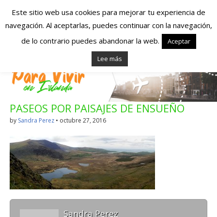
Este sitio web usa cookies para mejorar tu experiencia de
navegación. Al aceptarlas, puedes continuar con la navegación,
Españoles en
de lo contrario puedes abandonar la web.
Aceptar
Lee más
Irlanda – Vivir en
Irlanda – Trabajo
PASEOS POR PAISAJES DE ENSUEÑO
en Irlanda –
by
Sandra Perez
•
octubre 27, 2016
Alojamiento en
Irlanda
Blog dedicado a los que viven, estudian y trabajan en
Irlanda!
Sandra Perez