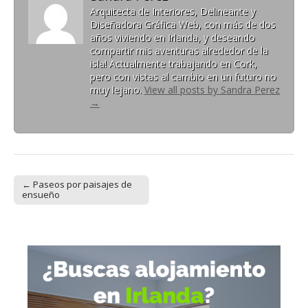
Arquitecta de Interiores, Delineante y
Diseñadora Gráfica Web, con más de dos
años viviendo en Irlanda, y deseando
compartir mis aventuras alrededor de la
isla! Actualmente trabajando en Cork,
pero con vistas al cambio en un futuro no
muy lejano.
View all posts by Sandra Perez
→
← Paseos por paisajes de
Post navigation
ensueño