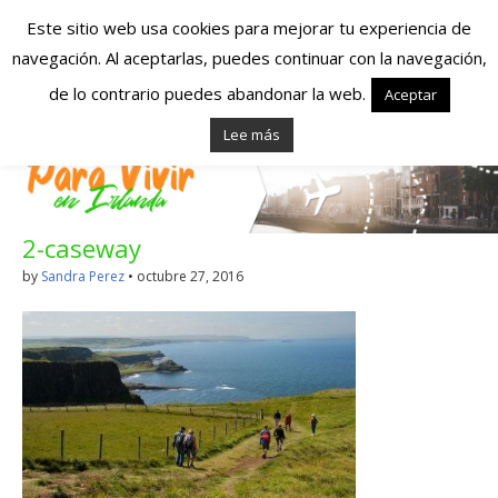
Este sitio web usa cookies para mejorar tu experiencia de
navegación. Al aceptarlas, puedes continuar con la navegación,
Españoles en
de lo contrario puedes abandonar la web.
Aceptar
Lee más
Irlanda – Vivir en
Irlanda – Trabajo
2-caseway
en Irlanda –
by
Sandra Perez
•
octubre 27, 2016
Alojamiento en
Irlanda
Blog dedicado a los que viven, estudian y trabajan en
Irlanda!