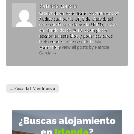
Patricia Garcia
Graduada en Periodismo y Comunicación
Audiovisual por la URJC de Madrid, así
como de Economía por la UNED, resido
en Irlanda desde 2013. Es un placer
escribir en este blog y poder contaros
todo cuanto sé acerca de la isla
Esmeralda!
View all posts by Patricia
Garcia
→
← Pasar la ITV en Irlanda
Post navigation