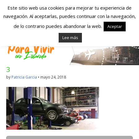
Este sitio web usa cookies para mejorar tu experiencia de
navegación. Al aceptarlas, puedes continuar con la navegación,
Españoles en
de lo contrario puedes abandonar la web.
Aceptar
Lee más
Irlanda – Vivir en
Irlanda – Trabajo
3
en Irlanda –
by
Patricia Garcia
•
mayo 24, 2018
Alojamiento en
Irlanda
Blog dedicado a los que viven, estudian y trabajan en
Irlanda!