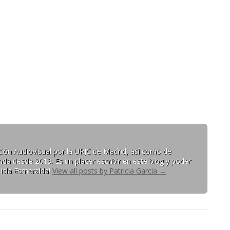
ón Audiovisual por la URJC de Madrid, así como de
da desde 2013. Es un placer escribir en este blog y poder
 isla Esmeralda!
View all posts by Patricia Garcia
→