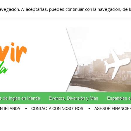
avegación. Al aceptarlas, puedes continuar con la navegación, de 
anda – Vivir en Irla
miento en Irlanda
n Irlanda!
 de Inglés en Irlanda
Eventos, Diversión y Más
Españoles e
EN IRLANDA
CONTACTA CON NOSOTROS
ASESOR FINANCIE