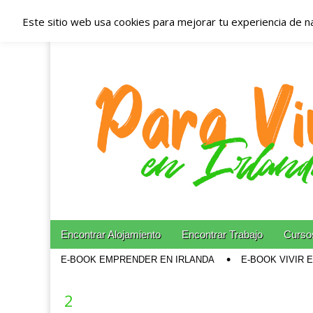
Este sitio web usa cookies para mejorar tu experiencia de n
Españoles en Irl
Irlanda – Aloja
Blog dedicado a los que viven, estudian y trabajan e
Skip to content
Encontrar Alojamiento
Encontrar Trabajo
Cursos
Main menu
E-BOOK EMPRENDER EN IRLANDA
E-BOOK VIVIR 
Sub menu
2