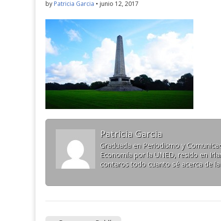
by
Patricia Garcia
•
junio 12, 2017
Patricia Garcia
Graduada en Periodismo y Comunicaci
Economía por la UNED, resido en Irlan
contaros todo cuanto sé acerca de la