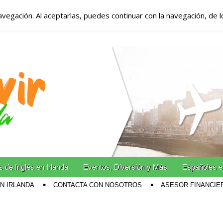
avegación. Al aceptarlas, puedes continuar con la navegación, de 
anda – Vivir en Irla
miento en Irlanda
n Irlanda!
 de Inglés en Irlanda
Eventos, Diversión y Más
Españoles e
EN IRLANDA
CONTACTA CON NOSOTROS
ASESOR FINANCIE