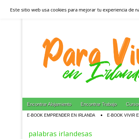
Este sitio web usa cookies para mejorar tu experiencia de n
Españoles en Irl
Irlanda – Aloja
Blog dedicado a los que viven, estudian y trabajan e
Skip to content
Encontrar Alojamiento
Encontrar Trabajo
Cursos
Main menu
E-BOOK EMPRENDER EN IRLANDA
E-BOOK VIVIR 
Sub menu
palabras irlandesas