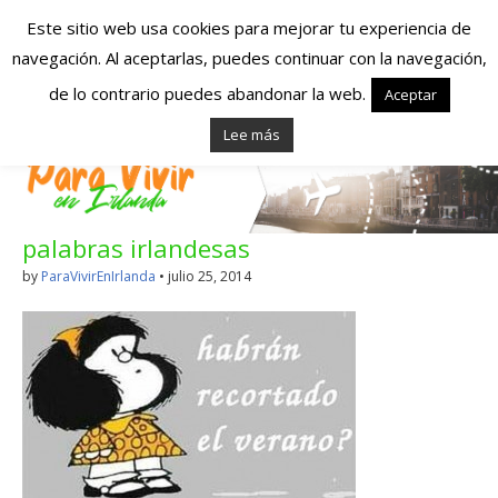
Este sitio web usa cookies para mejorar tu experiencia de
navegación. Al aceptarlas, puedes continuar con la navegación,
Españoles en
de lo contrario puedes abandonar la web.
Aceptar
Lee más
Irlanda – Vivir en
Irlanda – Trabajo
palabras irlandesas
en Irlanda –
by
ParaVivirEnIrlanda
•
julio 25, 2014
Alojamiento en
Irlanda
Blog dedicado a los que viven, estudian y trabajan en
Irlanda!