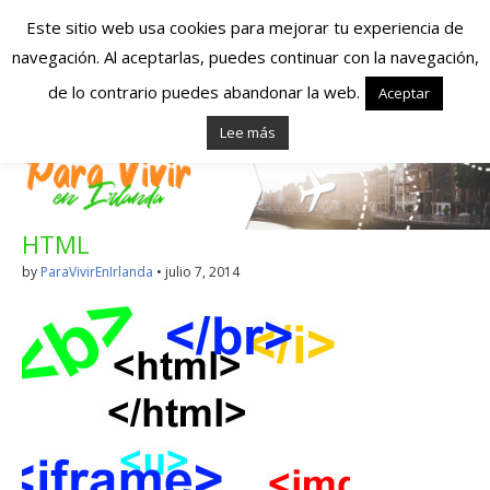
Este sitio web usa cookies para mejorar tu experiencia de
navegación. Al aceptarlas, puedes continuar con la navegación,
Españoles en
de lo contrario puedes abandonar la web.
Aceptar
Lee más
Irlanda – Vivir en
Irlanda – Trabajo
HTML
en Irlanda –
by
ParaVivirEnIrlanda
•
julio 7, 2014
Alojamiento en
Irlanda
Blog dedicado a los que viven, estudian y trabajan en
Irlanda!