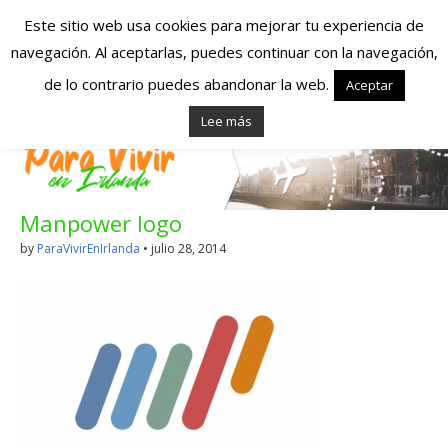
Este sitio web usa cookies para mejorar tu experiencia de
navegación. Al aceptarlas, puedes continuar con la navegación,
Españoles en
de lo contrario puedes abandonar la web.
Aceptar
Lee más
Irlanda – Vivir en
Irlanda – Trabajo
Manpower logo
en Irlanda –
by
ParaVivirEnIrlanda
•
julio 28, 2014
Alojamiento en
Irlanda
Blog dedicado a los que viven, estudian y trabajan en
Irlanda!