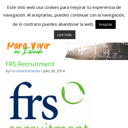
Este sitio web usa cookies para mejorar tu experiencia de
navegación. Al aceptarlas, puedes continuar con la navegación,
Españoles en
de lo contrario puedes abandonar la web.
Aceptar
Lee más
Irlanda – Vivir en
Irlanda – Trabajo
FRS-Recruitment
en Irlanda –
by
ParaVivirEnIrlanda
•
julio 28, 2014
Alojamiento en
Irlanda
Blog dedicado a los que viven, estudian y trabajan en
Irlanda!