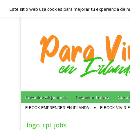
Este sitio web usa cookies para mejorar tu experiencia de n
Españoles en Irl
Irlanda – Aloja
Blog dedicado a los que viven, estudian y trabajan e
Skip to content
Encontrar Alojamiento
Encontrar Trabajo
Cursos
Main menu
E-BOOK EMPRENDER EN IRLANDA
E-BOOK VIVIR 
Sub menu
logo_cpl_jobs