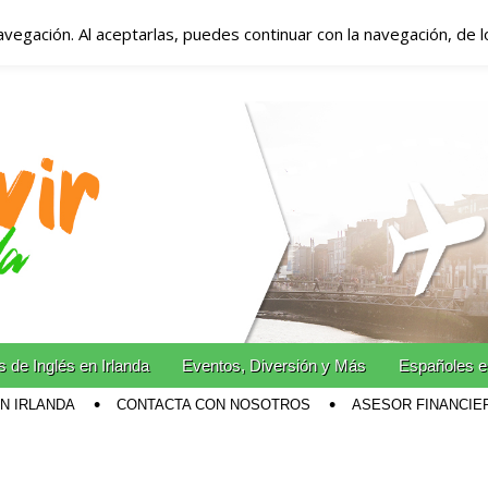
avegación. Al aceptarlas, puedes continuar con la navegación, de 
anda – Vivir en Irla
miento en Irlanda
n Irlanda!
 de Inglés en Irlanda
Eventos, Diversión y Más
Españoles e
EN IRLANDA
CONTACTA CON NOSOTROS
ASESOR FINANCIE