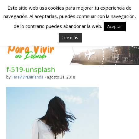
Este sitio web usa cookies para mejorar tu experiencia de
navegación. Al aceptarlas, puedes continuar con la navegación,
Españoles en
de lo contrario puedes abandonar la web.
Aceptar
Lee más
Irlanda – Vivir en
Irlanda – Trabajo
f-519-unsplash
en Irlanda –
by
ParaVivirEnIrlanda
•
agosto 21, 2018
Alojamiento en
Irlanda
Blog dedicado a los que viven, estudian y trabajan en
Irlanda!