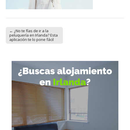
← ¿No te fías de ir a la
Post navigation
peluquería en Irlanda? Esta
aplicación te lo pone fácil