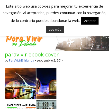
Este sitio web usa cookies para mejorar tu experiencia de
navegación. Al aceptarlas, puedes continuar con la navegación,
Españoles en
de lo contrario puedes abandonar la web.
Aceptar
Lee más
Irlanda – Vivir en
Irlanda – Trabajo
paravivir ebook cover
en Irlanda –
by
ParaVivirEnIrlanda
•
septiembre 2, 2014
Alojamiento en
Irlanda
Blog dedicado a los que viven, estudian y trabajan en
Irlanda!