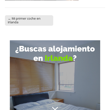
← Mi primer coche en
Post navigation
Irlanda