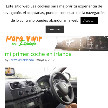
Este sitio web usa cookies para mejorar tu experiencia de
navegación. Al aceptarlas, puedes continuar con la navegación,
Españoles en
de lo contrario puedes abandonar la web.
Aceptar
Lee más
Irlanda – Vivir en
Irlanda – Trabajo
mi primer coche en irlanda
en Irlanda –
by
ParaVivirEnIrlanda
•
mayo 4, 2017
Alojamiento en
Irlanda
Blog dedicado a los que viven, estudian y trabajan en
Irlanda!