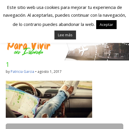
Este sitio web usa cookies para mejorar tu experiencia de
navegación. Al aceptarlas, puedes continuar con la navegación,
Españoles en
de lo contrario puedes abandonar la web.
Aceptar
Lee más
Irlanda – Vivir en
Irlanda – Trabajo
1
en Irlanda –
by
Patricia Garcia
•
agosto 1, 2017
Alojamiento en
Irlanda
Blog dedicado a los que viven, estudian y trabajan en
Irlanda!