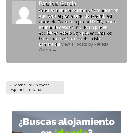
Patricia Garcia
Graduada en Periodismo y Comunicación
Audiovisual por la URJC de Madrid, así
como de Economía por la UNED, resido
en Irlanda desde 2013. Es un placer
escribir en este blog y poder contaros
todo cuanto sé acerca de la isla
Esmeralda!
View all posts by Patricia
Garcia
→
← Matricular un coche
Post navigation
español en Irlanda