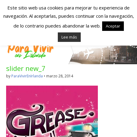
Este sitio web usa cookies para mejorar tu experiencia de
navegación. Al aceptarlas, puedes continuar con la navegación,
Españoles en
de lo contrario puedes abandonar la web.
Aceptar
Lee más
Irlanda – Vivir en
Irlanda – Trabajo
slider new_7
en Irlanda –
by
ParaVivirEnIrlanda
•
marzo 28, 2014
Alojamiento en
Irlanda
Blog dedicado a los que viven, estudian y trabajan en
Irlanda!