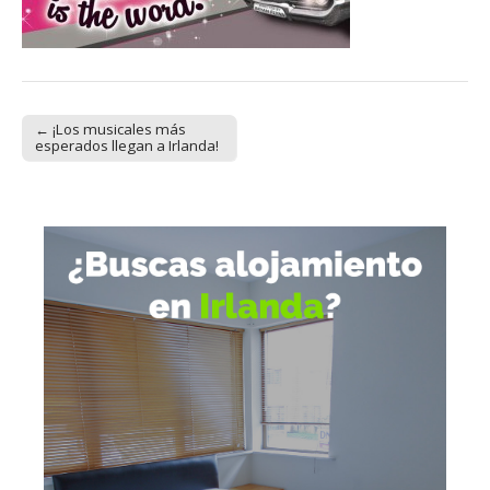
← ¡Los musicales más
Post navigation
esperados llegan a Irlanda!