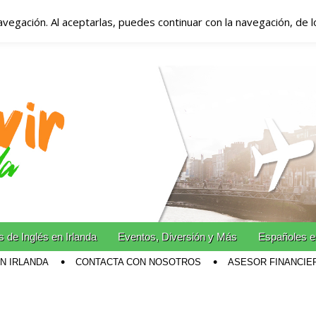
avegación. Al aceptarlas, puedes continuar con la navegación, de 
anda – Vivir en Irla
miento en Irlanda
n Irlanda!
 de Inglés en Irlanda
Eventos, Diversión y Más
Españoles e
EN IRLANDA
CONTACTA CON NOSOTROS
ASESOR FINANCIE