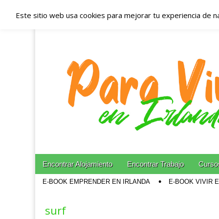
Este sitio web usa cookies para mejorar tu experiencia de n
Españoles en Irl
Irlanda – Aloja
Blog dedicado a los que viven, estudian y trabajan e
Skip to content
Encontrar Alojamiento
Encontrar Trabajo
Cursos
Main menu
E-BOOK EMPRENDER EN IRLANDA
E-BOOK VIVIR 
Sub menu
surf