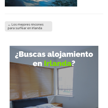
← Los mejores rincones
Post navigation
para surfear en Irlanda