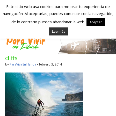
Este sitio web usa cookies para mejorar tu experiencia de
navegación. Al aceptarlas, puedes continuar con la navegación,
Españoles en
de lo contrario puedes abandonar la web.
Aceptar
Lee más
Irlanda – Vivir en
Irlanda – Trabajo
cliffs
en Irlanda –
by
ParaVivirEnIrlanda
•
febrero 3, 2014
Alojamiento en
Irlanda
Blog dedicado a los que viven, estudian y trabajan en
Irlanda!