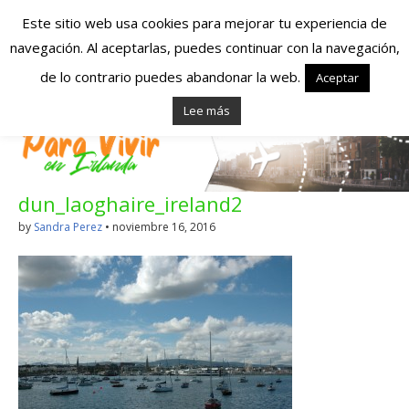
Este sitio web usa cookies para mejorar tu experiencia de
navegación. Al aceptarlas, puedes continuar con la navegación,
Españoles en
de lo contrario puedes abandonar la web.
Aceptar
Lee más
Irlanda – Vivir en
Irlanda – Trabajo
dun_laoghaire_ireland2
en Irlanda –
by
Sandra Perez
•
noviembre 16, 2016
Alojamiento en
Irlanda
Blog dedicado a los que viven, estudian y trabajan en
Irlanda!