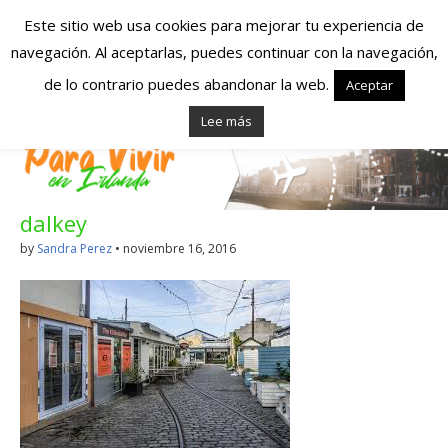
Este sitio web usa cookies para mejorar tu experiencia de
navegación. Al aceptarlas, puedes continuar con la navegación,
Españoles en
de lo contrario puedes abandonar la web.
Aceptar
Lee más
Irlanda – Vivir en
Irlanda – Trabajo
dalkey
en Irlanda –
by
Sandra Perez
•
noviembre 16, 2016
Alojamiento en
Irlanda
Blog dedicado a los que viven, estudian y trabajan en
Irlanda!