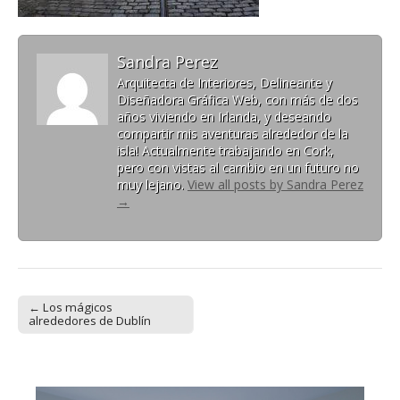
Sandra Perez
Arquitecta de Interiores, Delineante y
Diseñadora Gráfica Web, con más de dos
años viviendo en Irlanda, y deseando
compartir mis aventuras alrededor de la
isla! Actualmente trabajando en Cork,
pero con vistas al cambio en un futuro no
muy lejano.
View all posts by Sandra Perez
→
← Los mágicos
Post navigation
alrededores de Dublín