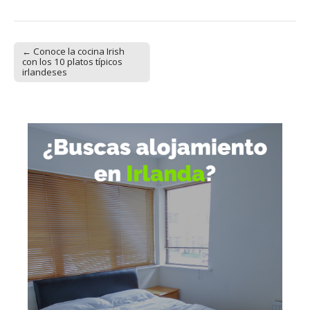
← Conoce la cocina Irish
Post navigation
con los 10 platos típicos
irlandeses