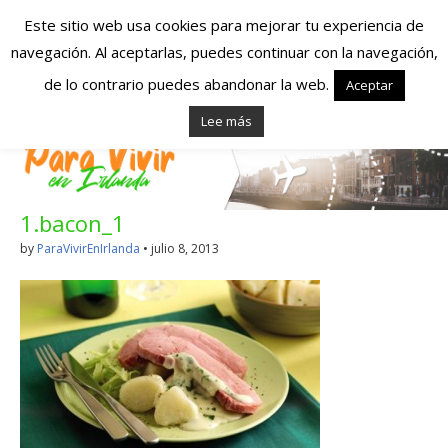
Este sitio web usa cookies para mejorar tu experiencia de
navegación. Al aceptarlas, puedes continuar con la navegación,
Españoles en
de lo contrario puedes abandonar la web.
Aceptar
Lee más
Irlanda – Vivir en
Irlanda – Trabajo
1.bacon_1
en Irlanda –
by
ParaVivirEnIrlanda
•
julio 8, 2013
Alojamiento en
Irlanda
Blog dedicado a los que viven, estudian y trabajan en
Irlanda!