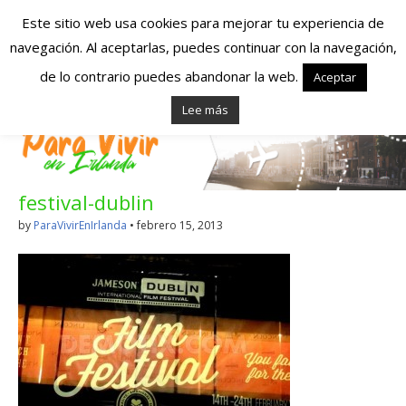
Este sitio web usa cookies para mejorar tu experiencia de
navegación. Al aceptarlas, puedes continuar con la navegación,
Españoles en
de lo contrario puedes abandonar la web.
Aceptar
Lee más
Irlanda – Vivir en
Irlanda – Trabajo
festival-dublin
en Irlanda –
by
ParaVivirEnIrlanda
•
febrero 15, 2013
Alojamiento en
Irlanda
Blog dedicado a los que viven, estudian y trabajan en
Irlanda!