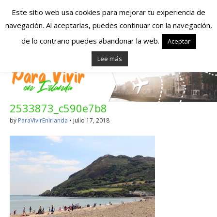
Este sitio web usa cookies para mejorar tu experiencia de
navegación. Al aceptarlas, puedes continuar con la navegación,
Españoles en
de lo contrario puedes abandonar la web.
Aceptar
Lee más
Irlanda – Vivir en
Irlanda – Trabajo
2533873_c590e7b8
en Irlanda –
by
ParaVivirEnIrlanda
•
julio 17, 2018
Alojamiento en
Irlanda
Blog dedicado a los que viven, estudian y trabajan en
Irlanda!