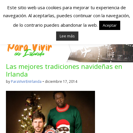
Este sitio web usa cookies para mejorar tu experiencia de
navegación. Al aceptarlas, puedes continuar con la navegación,
Españoles en
de lo contrario puedes abandonar la web.
Aceptar
Lee más
Irlanda – Vivir en
Irlanda – Trabajo
Las mejores tradiciones navideñas en
en Irlanda –
Irlanda
Alojamiento en
by
ParaVivirEnIrlanda
•
diciembre 17, 2014
Irlanda
Blog dedicado a los que viven, estudian y trabajan en
Irlanda!