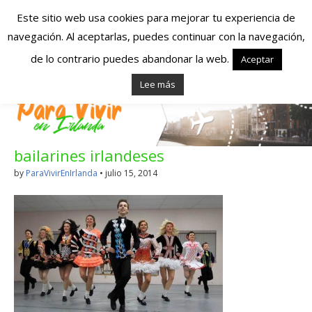
Este sitio web usa cookies para mejorar tu experiencia de
navegación. Al aceptarlas, puedes continuar con la navegación,
Españoles en
de lo contrario puedes abandonar la web.
Aceptar
Lee más
Irlanda – Vivir en
Irlanda – Trabajo
bailarines irlandeses
en Irlanda –
by
ParaVivirEnIrlanda
•
julio 15, 2014
Alojamiento en
Irlanda
Blog dedicado a los que viven, estudian y trabajan en
Irlanda!