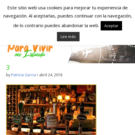
Este sitio web usa cookies para mejorar tu experiencia de
navegación. Al aceptarlas, puedes continuar con la navegación,
Españoles en
de lo contrario puedes abandonar la web.
Aceptar
Lee más
Irlanda – Vivir en
Irlanda – Trabajo
3
en Irlanda –
by
Patricia Garcia
•
abril 24, 2018
Alojamiento en
Irlanda
Blog dedicado a los que viven, estudian y trabajan en
Irlanda!