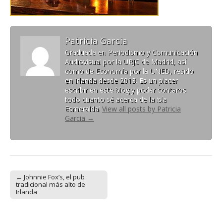
Patricia Garcia
Graduada en Periodismo y Comunicación
Audiovisual por la URJC de Madrid, así
como de Economía por la UNED, resido
en Irlanda desde 2013. Es un placer
escribir en este blog y poder contaros
todo cuanto sé acerca de la isla
Esmeralda!
View all posts by Patricia
Garcia
→
← Johnnie Fox’s, el pub
Post navigation
tradicional más alto de
Irlanda